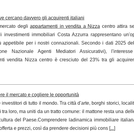
e cercano davvero gli acquirenti italiani
mercato degli
appartamenti in vendita a Nizza
centro attira s
Gli investimenti immobiliari Costa Azzurra rappresentano un'o
 appetibile per i nostri connazionali. Secondo i dati 2025 d
ione Nazionale Agenti Mediatori Assicurativi), l'interess
ti vendita Nizza centro è cresciuto del 23% tra gli acquirent
e il mercato e cogliere le opportunità
nvestitori di tutto il mondo. Tra città d'arte, borghi storici, local
ersi tra loro, ma uniti da un tratto comune: il mattone resta una del
a cultura del Paese.Comprendere ladinamica immobiliare italian
ferta e prezzi, così da prendere decisioni più cons [
...
]