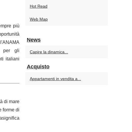
Hot Read
Web Map
empre più
pportunità
News
ell'ANAMA
e per gli
Capire la dinamica...
i italiani
Acquisto
Appartamenti in vendita a...
ità di mare
le forme di
asignifica